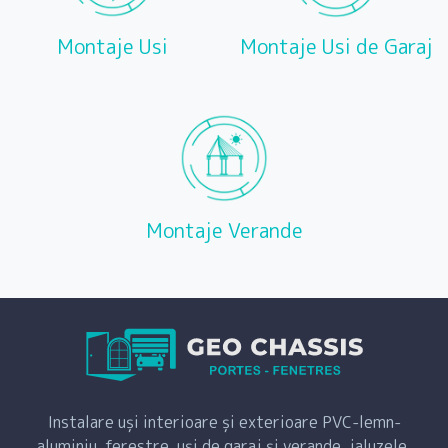
Montaje Usi
Montaje Usi de Garaj
Montaje Verande
Instalare uși interioare și exterioare PVC-lemn-
aluminiu, ferestre, uși de garaj și verande, jaluzele,